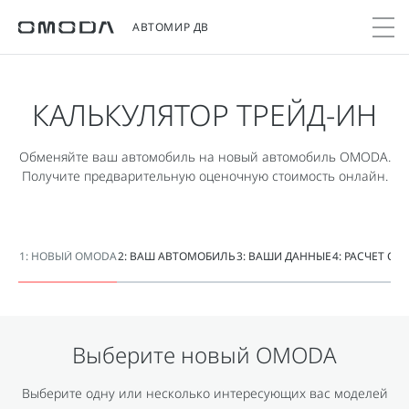
АВТОМИР ДВ
КАЛЬКУЛЯТОР ТРЕЙД-ИН
Покупателям
Мир OMODA
Владельцам
Модели
Обменяйте ваш автомобиль на новый автомобиль OMODA.
C5
Получите предварительную оценочную стоимость онлайн.
Выбор и покупка
Сервис
О бренде
от 2 299 000 ₽*
Сравнить комплектации
Записаться на сервис
Новости
Записаться на тест-драйв
Кузовной ремонт
Онлайн-сервисы
C7
1: НОВЫЙ OMODA
2: ВАШ АВТОМОБИЛЬ
3: ВАШИ ДАННЫЕ
4: РАСЧЕТ С
Cпецпредложения
Поддержка
Приложение O&J
от 2 739 000 ₽*
Прайс-листы
Помощь на дороге
Клуб владельцев OMODA
OMODA Лизинг
Гарантия
Бренд JAECOO
Выберите новый
OMODA
Кредит и страхование
Дополнительная техническая поддержка
Правовая информация
Кредитные программы
Руководства по эксплуатации
Выберите одну или несколько интересующих вас моделей