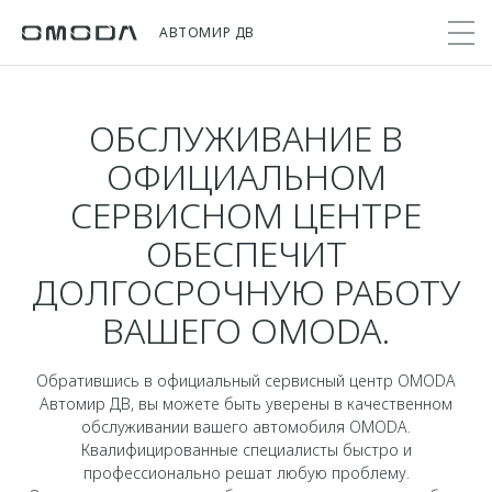
АВТОМИР ДВ
ОБСЛУЖИВАНИЕ В
Покупателям
Мир OMODA
Владельцам
Модели
ОФИЦИАЛЬНОМ
СЕРВИСНОМ ЦЕНТРЕ
C5
Выбор и покупка
Сервис
О бренде
ОБЕСПЕЧИТ
от 2 299 000 ₽*
Сравнить комплектации
Записаться на сервис
Новости
ДОЛГОСРОЧНУЮ РАБОТУ
Записаться на тест-драйв
Кузовной ремонт
Онлайн-сервисы
C7
ВАШЕГО OMODA.
Cпецпредложения
Поддержка
Приложение O&J
от 2 739 000 ₽*
Прайс-листы
Помощь на дороге
Клуб владельцев OMODA
Обратившись в официальный сервисный центр OMODA
OMODA Лизинг
Автомир ДВ, вы можете быть уверены в качественном
Гарантия
Бренд JAECOO
обслуживании вашего автомобиля OMODA.
Кредит и страхование
Дополнительная техническая поддержка
Квалифицированные специалисты быстро и
Правовая информация
Кредитные программы
Руководства по эксплуатации
профессионально решат любую проблему.