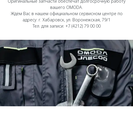
Оригинальные запчасти обеспечат долгосрочную работу
Страхование
Клиентская поддержка
вашего OMODA.
Обратная связь
Кредитный калькулятор
Ждём Вас в нашем официальном сервисном центре по
O&J Автоклуб
адресу: г. Хабаровск, ул. Воронежская, 79/1
Тел. для записи: +7 (4212) 79 00 00
Аксессуары
Клуб владельцев OMODA
Одежда и сувениры
Приложение O&J
Оригинальные аксессуары
Аксессуары
Запчасти
Одежда и сувениры
Трейд-ин
Оригинальные аксессуары
Калькулятор трейд-ин
Запчасти