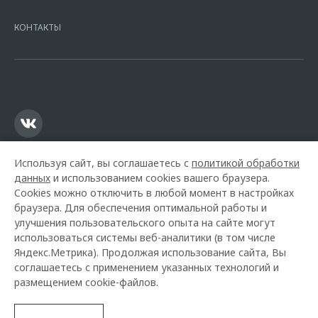
7728168971 ОГРН 1027700067328 место нахождение 107078, г.
Москва, ул. Каланчевская, д. 27. Ген.лицензия ЦБ РФ № 1326 от
КОНТАКТЫ
16.01.2015. Предложение ограничено и не является публичной
офертой.
Используя сайт, вы соглашаетесь с
политикой обработки
данных
и использованием cookies вашего браузера.
Cookies можно отключить в любой момент в настройках
браузера. Для обеспечения оптимальной работы и
улучшения пользовательского опыта на сайте могут
использоваться системы веб-аналитики (в том числе
Горячая линия OMODA:
+7 (4212) 79-00-00
Яндекс.Метрика). Продолжая использование сайта, Вы
соглашаетесь с применением указанных технологий и
© 2026 Автомир ДВ
размещением cookie-файлов.
Модельный ряд
Архивные модели
Контакты
Правовая информация