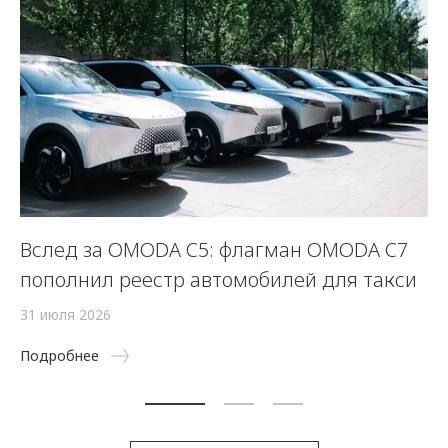
Вслед за OMODA C5: флагман OMODA C7
С
пополнил реестр автомобилей для такси
п
а
31 июля 2026
5 
Подробнее
По