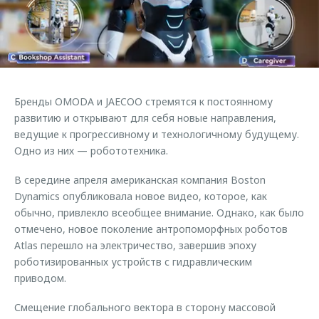
Страхование
Клиентская поддержка
Обратная связь
Кредитный калькулятор
O&J Автоклуб
Аксессуары
Клуб владельцев OMODA
Одежда и сувениры
Приложение O&J
Бренды OMODA и JAECOO стремятся к постоянному
Оригинальные аксессуары
развитию и открывают для себя новые направления,
Аксессуары
Запчасти
ведущие к прогрессивному и технологичному будущему.
Одежда и сувениры
Одно из них — робототехника.
Трейд-ин
Оригинальные аксессуары
В середине апреля американская компания Boston
Калькулятор трейд-ин
Запчасти
Dynamics опубликовала новое видео, которое, как
обычно, привлекло всеобщее внимание. Однако, как было
отмечено, новое поколение антропоморфных роботов
Atlas перешло на электричество, завершив эпоху
роботизированных устройств с гидравлическим
приводом.
Смещение глобального вектора в сторону массовой