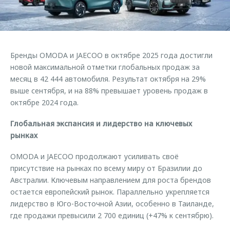
Страхование
Клиентская поддержка
Обратная связь
Кредитный калькулятор
O&J Автоклуб
Аксессуары
Клуб владельцев OMODA
Бренды OMODA и JAECOO в октябре 2025 года достигли
Одежда и сувениры
Приложение O&J
новой максимальной отметки глобальных продаж за
Оригинальные аксессуары
месяц в 42 444 автомобиля. Результат октября на 29%
Аксессуары
выше сентября, и на 88% превышает уровень продаж в
Запчасти
октябре 2024 года.
Одежда и сувениры
Трейд-ин
Оригинальные аксессуары
Глобальная экспансия и лидерство на ключевых
Калькулятор трейд-ин
Запчасти
рынках
OMODA и JAECOO продолжают усиливать своё
присутствие на рынках по всему миру от Бразилии до
Австралии. Ключевым направлением для роста брендов
остается европейский рынок. Параллельно укрепляется
лидерство в Юго-Восточной Азии, особенно в Таиланде,
где продажи превысили 2 700 единиц (+47% к сентябрю).