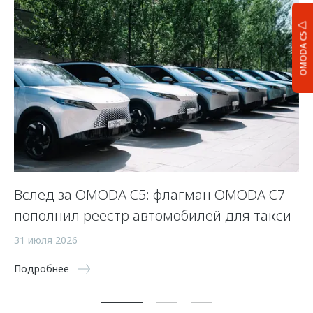
OMODA C5
Вслед за OMODA C5: флагман OMODA C7
С
пополнил реестр автомобилей для такси
п
а
31 июля 2026
5 
Подробнее
По