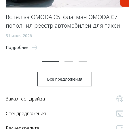
Вслед за OMODA C5: флагман OMODA C7
С
пополнил реестр автомобилей для такси
п
а
31 июля 2026
5 
Подробнее
По
Все предложения
Заказ тест-драйва
Спецпредложения
Расчет кредита