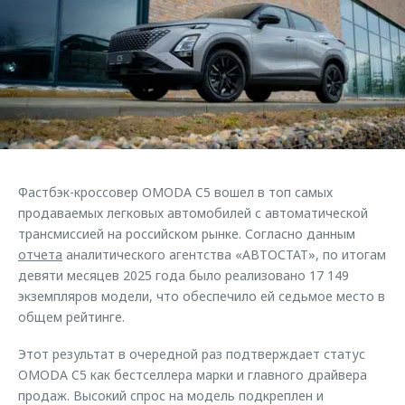
Страхование
Клиентская поддержка
Обратная связь
Кредитный калькулятор
O&J Автоклуб
Аксессуары
Клуб владельцев OMODA
Одежда и сувениры
Приложение O&J
Оригинальные аксессуары
Аксессуары
Запчасти
Одежда и сувениры
Фастбэк-кроссовер OMODA C5 вошел в топ самых
Трейд-ин
Оригинальные аксессуары
продаваемых легковых автомобилей с автоматической
трансмиссией на российском рынке. Согласно данным
Калькулятор трейд-ин
Запчасти
отчета
аналитического агентства «АВТОСТАТ», по итогам
девяти месяцев 2025 года было реализовано 17 149
экземпляров модели, что обеспечило ей седьмое место в
общем рейтинге.
Этот результат в очередной раз подтверждает статус
OMODA C5 как бестселлера марки и главного драйвера
продаж. Высокий спрос на модель подкреплен и