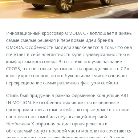
Страхование
Клиентская поддержка
Обратная связь
Кредитный калькулятор
O&J Автоклуб
Аксессуары
Клуб владельцев OMODA
Инновационный кроссовер OMODA C7 воплощает в жизнь
Одежда и сувениры
Приложение O&J
самые смелые решения и передовые идеи бренда
Оригинальные аксессуары
OMODA. Особенность модели заключается в том, что она
Аксессуары
сочетает в себе элегантность купе с универсальностью и
Запчасти
комфортом кроссовера. Этот стиль получил название
Одежда и сувениры
CROSS, что не только указывает на принадлежность C7 к
Трейд-ин
Оригинальные аксессуары
классу кроссоверов, но и в буквальном смысле означает
Калькулятор трейд-ин
Запчасти
перекрещивание самых различных фактур и свойств.
Стиль был придуман в рамках фирменной концепции ART
IN MOTION. Ее особенностью являются выверенные
пропорции и элегантные изгибы, которые даже в статике
наполняют автомобиль неугасающей энергией.
Необычная X-образная радиаторная решетка и
обтекаемый силуэт носовой части монолитно сочетаются
друг с другом, что также формирует уникальный стиль