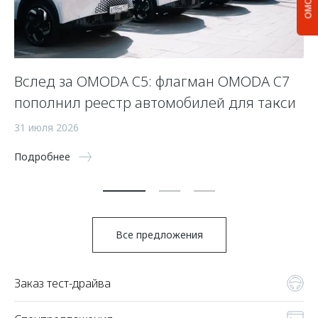
Вслед за OMODA C5: флагман OMODA C7
С
пополнил реестр автомобилей для такси
п
а
31 июля 2026
5 
Подробнее
По
Все предложения
Заказ тест-драйва