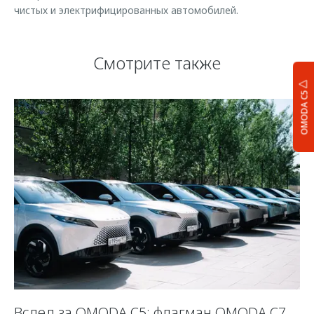
чистых и электрифицированных автомобилей.
Смотрите также
OMODA C5
Вслед за OMODA C5: флагман OMODA C7
С