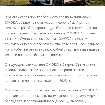
Страхование
Клиентская поддержка
Обратная связь
Кредитный калькулятор
O&J Автоклуб
В рамках стратегии глобального продвижения марки,
Аксессуары
Клуб владельцев OMODA
OMODA объявляет о выходе на европейский рынок.
Первой страной в Европе, куда была доставлена партия
Одежда и сувениры
Приложение O&J
футуристичных фастбэк-кроссоверов OMODA C5, стала
Оригинальные аксессуары
Испания. Судно с автомобилями OMODA на борту
Аксессуары
Запчасти
прибыло из китайского Уху в испанский порт Лас-Пальмас,
Одежда и сувениры
и это событие ознаменовало собой старт приема заказов
Трейд-ин
Оригинальные аксессуары
модели на европейском континенте.
Калькулятор трейд-ин
Запчасти
Следующим рынком для OMODA в Старом Свете станет
Италия, куда готовится отправка первой партии
автомобилей. Официальный запуск на европейском рынке
состоится в четвертом квартале 2023 года.
Стильный и технологичный фастбэк-кроссовер OMODA C5
продолжает завоевывать популярность по всему миру
благодаря непревзойденному дизайну, высокому