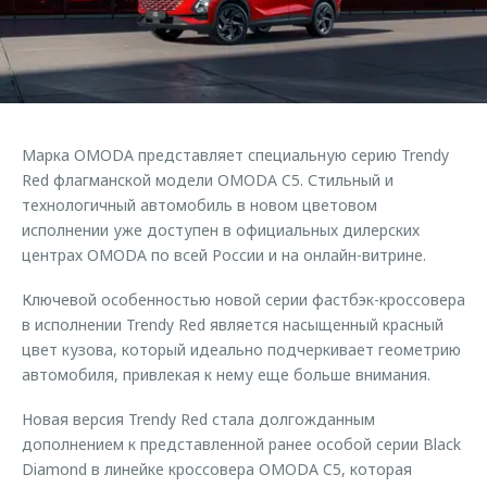
Страхование
Клиентская поддержка
Обратная связь
Кредитный калькулятор
O&J Автоклуб
Аксессуары
Клуб владельцев OMODA
Одежда и сувениры
Приложение O&J
Марка OMODA представляет специальную серию Trendy
Оригинальные аксессуары
Red флагманской модели OMODA C5. Стильный и
Аксессуары
Запчасти
технологичный автомобиль в новом цветовом
Одежда и сувениры
исполнении уже доступен в официальных дилерских
Трейд-ин
Оригинальные аксессуары
центрах OMODA по всей России и на онлайн-витрине.
Калькулятор трейд-ин
Запчасти
Ключевой особенностью новой серии фастбэк-кроссовера
в исполнении Trendy Red является насыщенный красный
цвет кузова, который идеально подчеркивает геометрию
автомобиля, привлекая к нему еще больше внимания.
Новая версия Trendy Red стала долгожданным
дополнением к представленной ранее особой серии Black
Diamond в линейке кроссовера OMODA C5, которая