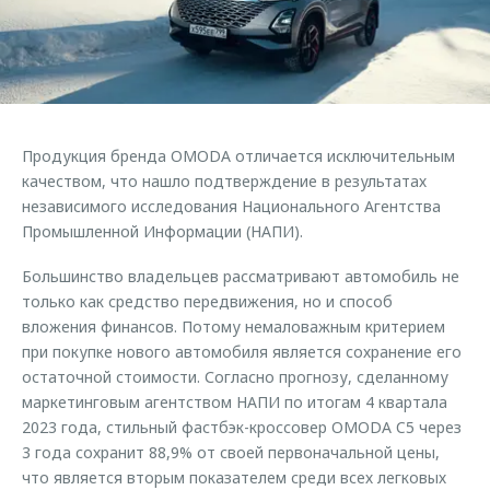
Страхование
Клиентская поддержка
Обратная связь
Кредитный калькулятор
O&J Автоклуб
Аксессуары
Клуб владельцев OMODA
Одежда и сувениры
Приложение O&J
Продукция бренда OMODA отличается исключительным
Оригинальные аксессуары
качеством, что нашло подтверждение в результатах
Аксессуары
Запчасти
независимого исследования Национального Агентства
Одежда и сувениры
Промышленной Информации (НАПИ).
Трейд-ин
Оригинальные аксессуары
Большинство владельцев рассматривают автомобиль не
Калькулятор трейд-ин
Запчасти
только как средство передвижения, но и способ
вложения финансов. Потому немаловажным критерием
при покупке нового автомобиля является сохранение его
остаточной стоимости. Согласно прогнозу, сделанному
маркетинговым агентством НАПИ по итогам 4 квартала
2023 года, стильный фастбэк-кроссовер OMODA C5 через
3 года сохранит 88,9% от своей первоначальной цены,
что является вторым показателем среди всех легковых