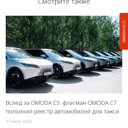
Смотрите также
OMODA C5
Вслед за OMODA C5: флагман OMODA C7
С
пополнил реестр автомобилей для такси
п
а
31 июля 2026