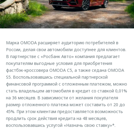
Страхование
Клиентская поддержка
Обратная связь
Кредитный калькулятор
O&J Автоклуб
Аксессуары
Клуб владельцев OMODA
Одежда и сувениры
Приложение O&J
Марка OMODA расширяет аудиторию потребителей в
Оригинальные аксессуары
России, делая свои автомобили доступнее для клиентов.
Аксессуары
Запчасти
В партнерстве с «Росбанк Авто» компания предлагает
Одежда и сувениры
покупателям выгодные условия для приобретения
Трейд-ин
Оригинальные аксессуары
фастбэк-кроссовера OMODA C5, а также седана OMODA
S5. Воспользовавшись специальной партнерской
Калькулятор трейд-ин
Запчасти
финансовой программой с отложенным платежом, можно
стать владельцем автомобиля в кредит со ставкой 0,01%
на 36 месяцев. В зависимости от желания покупателя
размер отложенного платежа может составить от 20 до
45%. При этом клиентам предоставляется возможность
продлить срок действия кредита на 48 месяцев,
воспользовавшись услугой «Назначь свою ставку»*.