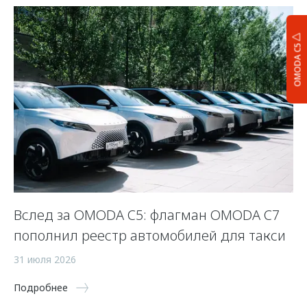
OMODA C5
Вслед за OMODA C5: флагман OMODA C7
С
пополнил реестр автомобилей для такси
п
а
31 июля 2026
5 
Подробнее